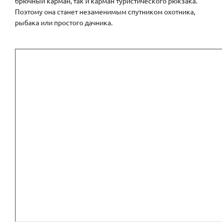
брючный карман, так и карман туристического рюкзака.
Поэтому она станет незаменимым спутником охотника,
рыбака или простого дачника.