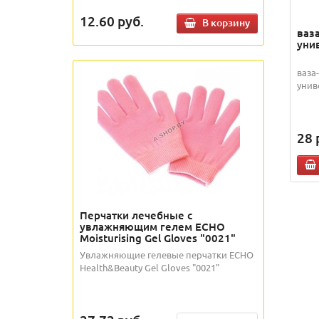
12.60
руб.
В корзину
ваз
уни
ваза
унив
28
Перчатки лечебные с
увлажняющим гелем ECHO
Moisturising Gel Gloves "0021"
Увлажняющие гелевые перчатки ECHO
Health&Beauty Gel Gloves "0021"