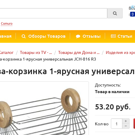
80
Вре
:
Comuro
авная
Обзоры Товаров
Отзывы
Статьи
Каталог
Товары из TV - ...
Товары для Дома и ...
Изделия из х
а-корзинка 1-ярусная универсальная JCH-816 R3
за-корзинка 1-ярусная универсал
Доступность:
Товар в наличии
53.20 руб.
Кол-во