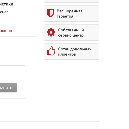
истики
Расширенная
усная
гарантия
Собственный
тзывов
сервис-центр
Сотни довольных
клиентов