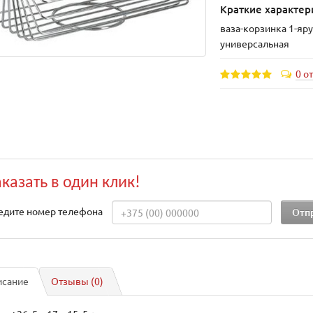
Краткие характер
ваза-корзинка 1-яр
универсальная
0 о
аказать в один клик!
едите номер телефона
исание
Отзывы (0)