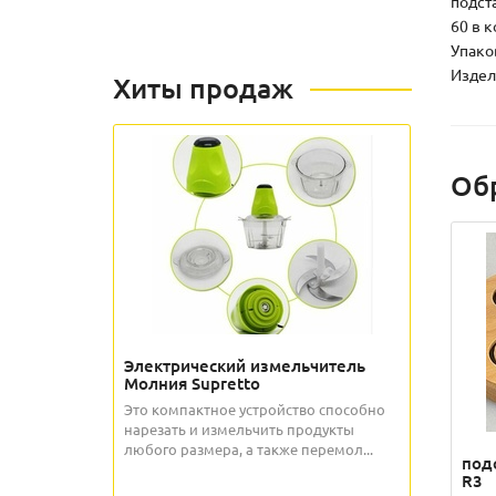
подст
60 в 
Упаков
Издели
Хиты продаж
Об
Электрический измельчитель
Молния Supretto
Это компактное устройство способно
нарезать и измельчить продукты
любого размера, а также перемол...
под
R3