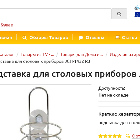
80
Вре
:
Comuro
авная
Обзоры Товаров
Отзывы
Статьи
Каталог
Товары из TV - ...
Товары для Дома и ...
Изделия из х
ставка для столовых приборов JCH-1432 R3
дставка для столовых приборов 
Доступность:
Нет на складе
Краткие характер
подставка для стол
0 о