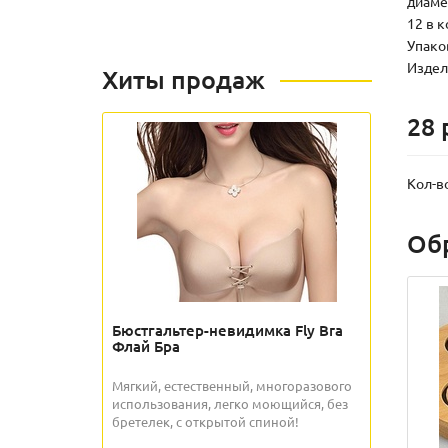
диаме
12 в 
Упаков
Издели
Хиты продаж
28 
Кол-в
Об
Бюстгальтер-невидимка Fly Bra
Флай Бра
Мягкий, естественный, многоразового
использования, легко моющийся, без
бретелек, с открытой спиной!