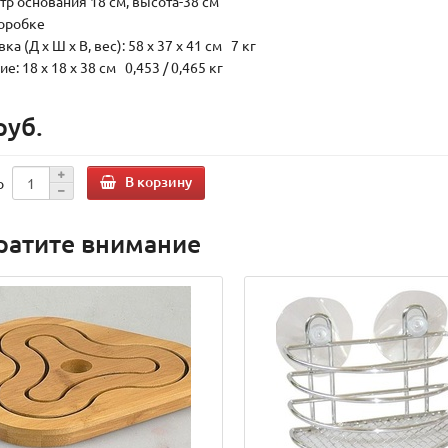
тр основания 18 см, высота-38 см
коробке
ка (Д х Ш х В, вес): 58 x 37 x 41 см 7 кг
е: 18 x 18 x 38 см 0,453 / 0,465 кг
руб.
В корзину
о
ратите внимание