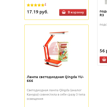
2
под
17.19
руб.
В корзину
R3
подс
56
Лампа светодиодная Qingda YU-
666
Светодиодная лампа Qingda (аналог
Камура) совместила в себе сразу 3 типа
освещения