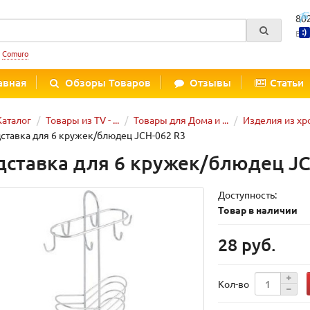
80
Вре
:
Comuro
авная
Обзоры Товаров
Отзывы
Статьи
Каталог
Товары из TV - ...
Товары для Дома и ...
Изделия из х
ставка для 6 кружек/блюдец JCH-062 R3
дставка для 6 кружек/блюдец JC
Доступность:
Товар в наличии
28 руб.
Кол-во