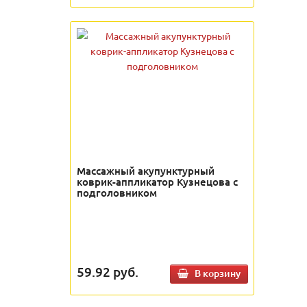
Массажный акупунктурный
коврик-аппликатор Кузнецова с
подголовником
59.92
руб.
В корзину