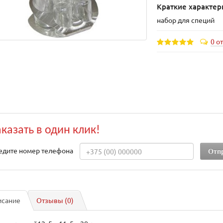
Краткие характер
набор для специй
0 о
аказать в один клик!
едите номер телефона
исание
Отзывы (0)