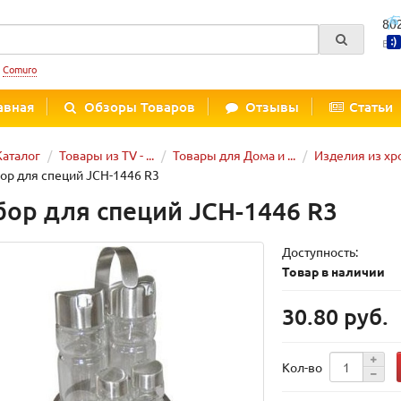
80
Вре
:
Comuro
авная
Обзоры Товаров
Отзывы
Статьи
Каталог
Товары из TV - ...
Товары для Дома и ...
Изделия из х
ор для специй JCH-1446 R3
бор для специй JCH-1446 R3
Доступность:
Товар в наличии
30.80 руб.
Кол-во