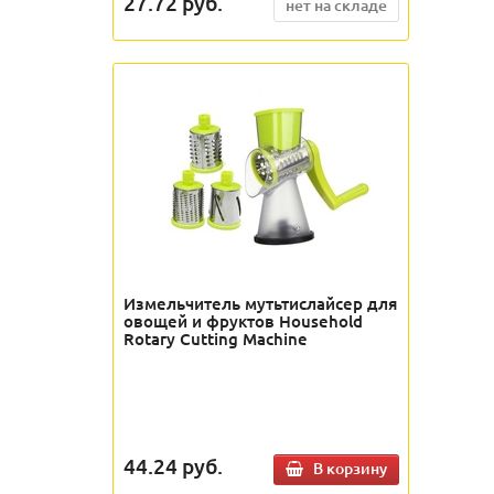
27.72
руб.
нет на складе
Измельчитель мутьтислайсер для
овощей и фруктов Household
Rotary Cutting Machine
44.24
руб.
В корзину