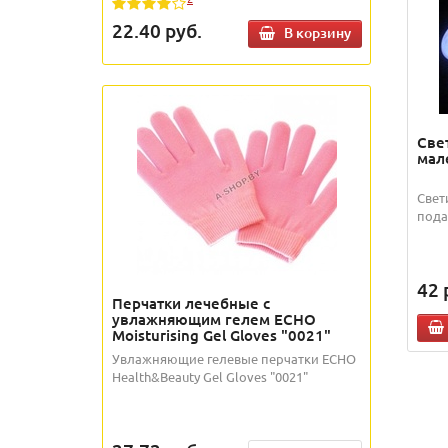
22.40
руб.
В корзину
Све
мал
Свет
пода
42
Перчатки лечебные с
увлажняющим гелем ECHO
Moisturising Gel Gloves "0021"
Увлажняющие гелевые перчатки ECHO
Health&Beauty Gel Gloves "0021"