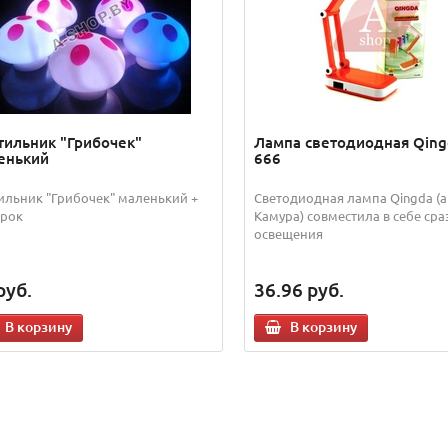
тильник "Грибочек"
Лампа светодиодная Qing
енький
666
ильник "Грибочек" маленький +
Светодиодная лампа Qingda (
рок
Камура) совместила в себе сраз
освещения
руб.
36.96
руб.
В корзину
В корзину