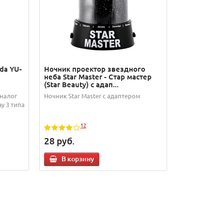
da YU-
Ночник проектор звездного
неба Star Master - Стар мастер
(Star Beauty) с адап...
аналог
Ночник Star Master с адаптером
у 3 типа
12
28
руб.
В корзину