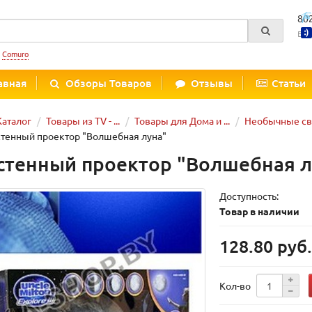
80
Вре
:
Comuro
авная
Обзоры Товаров
Отзывы
Статьи
Каталог
Товары из TV - ...
Товары для Дома и ...
Необычные св
тенный проектор "Волшебная луна"
стенный проектор "Волшебная л
Доступность:
Товар в наличии
128.80 руб
Кол-во