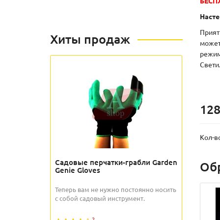
БЕСП
Насте
Прият
Хиты продаж
может
режим
Свети
128
Кол-в
Садовые перчатки-грабли Garden
Об
Genie Gloves
Теперь вам не нужно постоянно носить
с собой садовый инструмент.
2