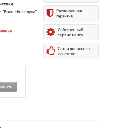
истики
Расширенная
р "Волшебная луна"
гарантия
Собственный
тзывов
сервис-центр
Сотни довольных
клиентов