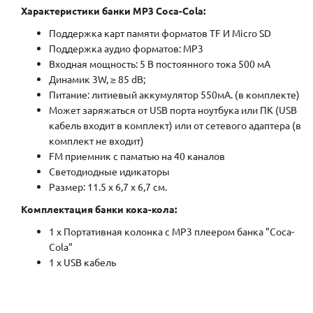
Характеристики банки MP3 Coca-Cola:
Поддержка карт памяти форматов TF И Micro SD
Поддержка аудио форматов: MP3
Входная мощность: 5 В постоянного тока 500 мА
Динамик 3W, ≥ 85 dB;
Питание: литиевый аккумулятор 550мА. (в комплекте)
Может заряжаться от USB порта ноутбука или ПК (USB
кабель входит в комплект) или от сетевого адаптера (в
комплект не входит)
FM приемник с паматью на 40 каналов
Светодиодные идикаторы
Размер: 11.5 х 6,7 х 6,7 см.
Комплектация банки кока-кола:
1 х Портативная колонка с MP3 плеером банка "Coca-
Cola"
1 х USB кабель