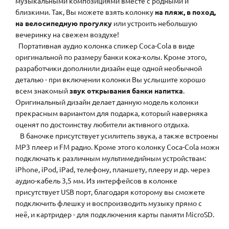
музыкальными композициями вместе с родными и
близкими. Так, Вы можете взять колонку
на пляж, в поход,
на велосипедную прогулку
или устроить небольшую
вечеринку на свежем воздухе!
Портативная аудио колонка спикер Coca-Cola в виде
оригинальной по размеру банки кока-колы. Кроме этого,
разработчики дополнили дизайн еще одной необычной
деталью - при включении колонки Вы услышите хорошо
всем знакомый
звук открывания банки напитка
.
Оригинальный дизайн делает данную модель колонки
прекрасным вариантом для подарка, который наверняка
оценят по достоинству любители активного отдыха.
В баночке присутствует усилитепь звука, а также встроены
MP3 плеер и FM радио. Кроме этого колонку Coca-Cola можн
подключать к различным мультимедийным устройствам:
iPhone, iPod, iPad, телефону, планшету, плееру и др. через
аудио-кабель 3,5 мм. Из интерфейсов в колонке
присутствует USB порт, благодаря которому вы сможете
подключить флешку и воспроизводить музыку прямо с
неё, и картридер - для подключения карты памяти MicroSD.