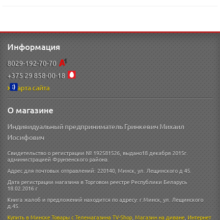
Информация
8029-192-70-70
+375 29 858-00-18
Карта сайта
О магазине
Индивидуальный предприниматель Гринкевич Михаил
Иосифович
Свидетельство о регистрации № 192581526, выдано18 декабря 2015г.
администрацией Фрунзенского района.
Адрес для почтовых отправлений: 220140, Минск, ул. Лещинского д 45.
Дата регистрации магазина в Торговом реестре Республики Беларусь
18.02.2016 г
Книга жалоб и предложений находится по адресу: г.Минск, ул. Лещинского
д.45.
Купить в Минске
Товары с Телемагазина TV-Shop
,
Магазин на диване
,
Интернет