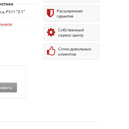
истики
Расширенная
а, P511 "Z-1"
гарантия
тзывов
Собственный
сервис-центр
Сотни довольных
клиентов