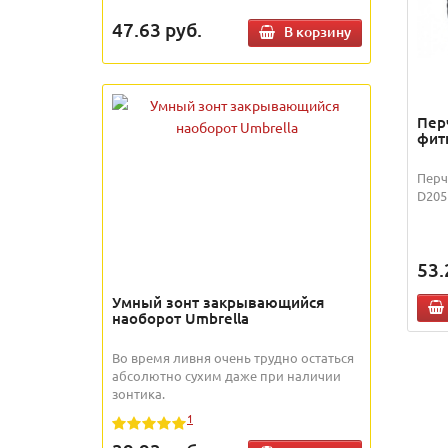
47.63
руб.
В корзину
Пер
фитн
Перч
D205 
53.
Умный зонт закрывающийся
наоборот Umbrella
Во время ливня очень трудно остаться
абсолютно сухим даже при наличии
зонтика.
1