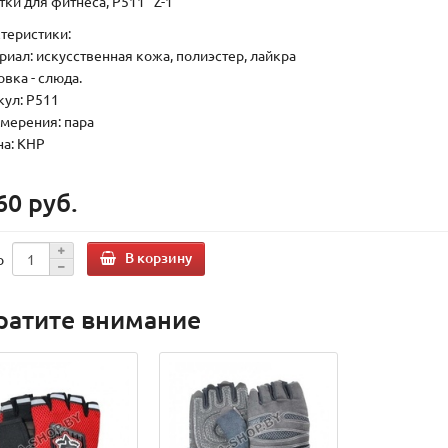
тки для фитнеса, P511 "Z-1"
теристики:
ериал: искусственная кожа, полиэстер, лайкра
овка - слюда.
кул: P511
змерения: пара
на: КНР
60 руб.
В корзину
о
ратите внимание