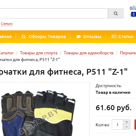
80
Вре
:
Comuro
авная
Обзоры Товаров
Отзывы
Статьи
Каталог
Товары для спорта
Товары для единоборств
Перчатк
чатки для фитнеса, P511 "Z-1"
рчатки для фитнеса, P511 "Z-1"
Доступность:
Товар в наличии
61.60 руб.
Кол-во