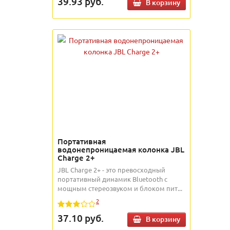
39.93
руб.
В корзину
Портативная
водонепроницаемая колонка JBL
Charge 2+
JBL Charge 2+ - это превосходный
портативный динамик Bluetooth с
мощным стереозвуком и блоком пит...
2
37.10
руб.
В корзину