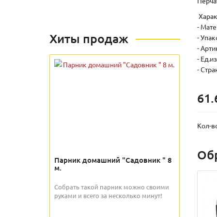
Перча
Харак
- Мат
Хиты продаж
- Упак
- Арти
- Ед.и
- Стра
61.
Кол-в
Об
Парник домашний "Садовник " 8
м.
Собрать такой парник можно своими
руками и всего за несколько минут!