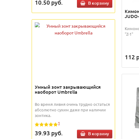
10.50
руб.
В корзину
Кимон
JUDO-
Кимоно
"Z-1"
112
р
Умный зонт закрывающийся
наоборот Umbrella
Во время ливня очень трудно остаться
абсолютно сухим даже при наличии
зонтика.
1
39.93
руб.
В корзину