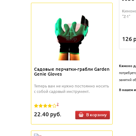
Кимоно
"Z-1"
126
р
Кимоно д
Садовые перчатки-грабли Garden
потребует
Genie Gloves
занятий об
Теперь вам не нужно постоянно носить
В нашем и
с собой садовый инструмент.
2
22.40
руб.
В корзину