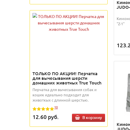
Кимон
JUDO-
Кимоно
"Z-1"
123.
ТОЛЬКО ПО АКЦИИ! Перчатка
для вычесывания шерсти
домашних животных True Touch
Перчатка для вычесывания собак и
кошек идеально подходит для
животкых с длинной шерстью.
10
12.60
руб.
В корзину
Кимон
JUDO-