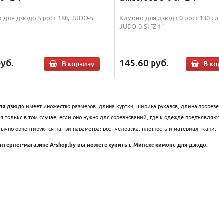
 для дзюдо 5 рост 180, JUDO-5
Кимоно для дзюдо 0 рост 130 си
JUDO-0-SI "Z-1"
уб.
145.60
руб.
В корзину
В ко
ля дзюдо
имеет множество размеров: длина куртки, ширина рукавов, длина прорезей 
ся только в том случае, если оно нужно для соревнований, где к одежде предъявля
ычно ориентируются на три параметра: рост человека, плотность и материал ткани.
нтернет-магазине А-shop.by вы можете купить в Минске кимоно для дзюдо.