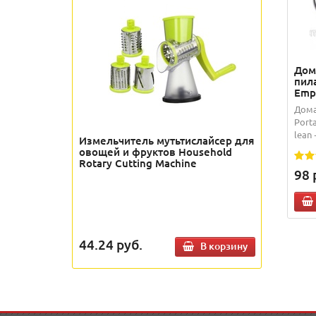
Дом
пила
Emp
Дома
Port
lean
Измельчитель мутьтислайсер для
овощей и фруктов Household
Rotary Cutting Machine
98
44.24
руб.
В корзину