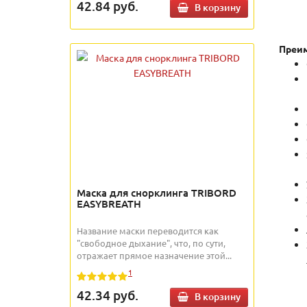
42.84
руб.
В корзину
Преим
Маска для снорклинга TRIBORD
EASYBREATH
Название маски переводится как
"свободное дыхание", что, по сути,
отражает прямое назначение этой...
1
42.34
руб.
В корзину