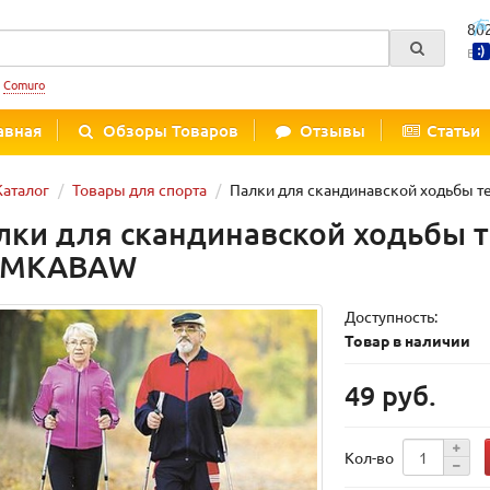
80
Вре
:
Comuro
авная
Обзоры Товаров
Отзывы
Статьи
Каталог
Товары для спорта
Палки для скандинавской ходьбы 
лки для скандинавской ходьбы 
AMKABAW
Доступность:
Товар в наличии
49 руб.
Кол-во