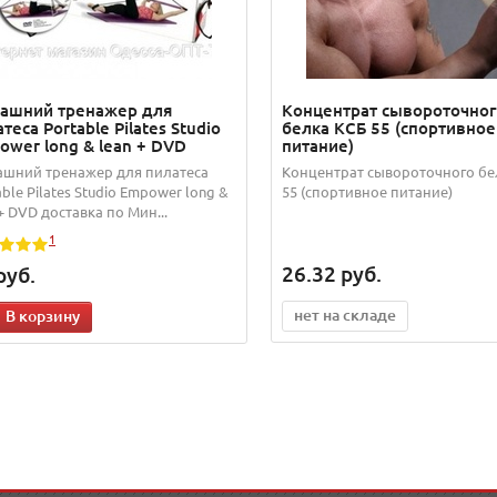
ашний тренажер для
Концентрат сывороточно
теса Portable Pilates Studio
белка КСБ 55 (спортивное
ower long & lean + DVD
питание)
шний тренажер для пилатеса
Концентрат сывороточного бе
able Pilates Studio Empower long &
55 (спортивное питание)
 + DVD доставка по Мин...
1
26.32
руб.
руб.
нет на складе
В корзину