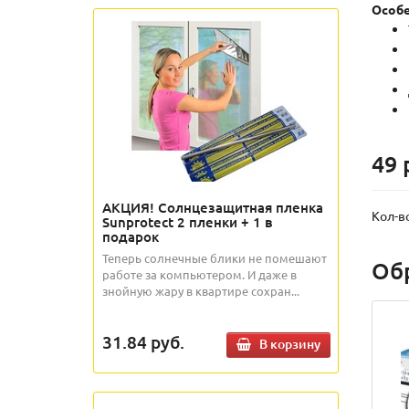
Особе
49 
АКЦИЯ! Солнцезащитная пленка
Кол-в
Sunprotect 2 пленки + 1 в
подарок
Теперь солнечные блики не помешают
Об
работе за компьютером. И даже в
знойную жару в квартире сохран...
31.84
руб.
В корзину