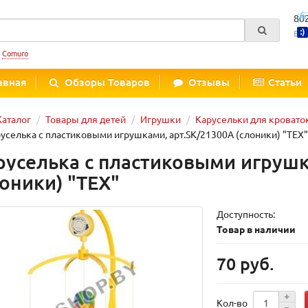
80
Вре
:
Comuro
авная
Обзоры Товаров
Отзывы
Статьи
Каталог
Товары для детей
Игрушки
Карусельки для кровато
уселька с пластиковыми игрушками, арт.SK/21300А (слоники) "TEX"
руселька с пластиковыми игрушк
лоники) "TEX"
Доступность:
Товар в наличии
70 руб.
Кол-во