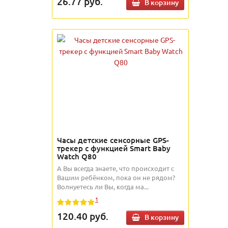
26.77
руб.
В корзину
Часы детские сенсорные GPS-
трекер с функцией Smart Baby
Watch Q80
А Вы всегда знаете, что происходит с
Вашим ребёнком, пока он не рядом?
Волнуетесь ли Вы, когда ма...
1
120.40
руб.
В корзину