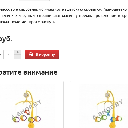
массовые карусельки с музыкой на детскую кроватку. Разноцветны
тдельные игрушки, скрашивают малышу время, проведеное в кро
изма, помогает крохе заснуть.
руб.
В корзину
о
ратите внимание