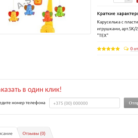
Краткие характер
Каруселька с плас
игрушками, арт.SK/
"TEX"
0 о
аказать в один клик!
едите номер телефона
исание
Отзывы (0)