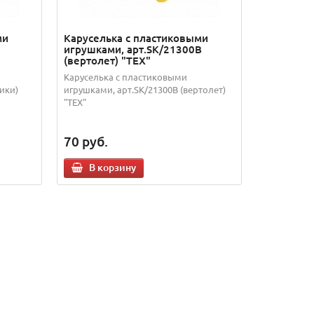
ми
Каруселька с пластиковыми
игрушками, арт.SK/21300B
(вертолет) "TEX"
Каруселька с пластиковыми
ики)
игрушками, арт.SK/21300B (вертолет)
"TEX"
70
руб.
В корзину