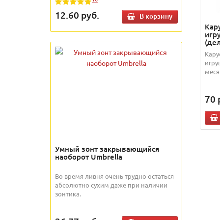
12.60
руб.
В корзину
Кар
игр
(де
Кару
игру
меся
70
Умный зонт закрывающийся
наоборот Umbrella
Во время ливня очень трудно остаться
абсолютно сухим даже при наличии
зонтика.