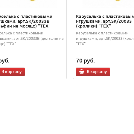
уселька с пластиковыми
Каруселька с пластиковы
ушками, арт.SK/20033В
игрушками, арт.SK/20033
льфин на месяце) "TEX"
(кролики) "TEX"
селька с пластиковыми
Каруселька с пластиковыми
шками, арт.SK/20033В (дельфин на
игрушками, арт.SK/20033 (крол
це) "TEX"
"TEX"
руб.
70
руб.
В корзину
В корзину