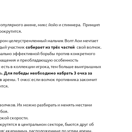
популярного аниме, микс йойо и спиннера. Принцип
рокрутится.
тором целеустремленный мальчик Волт Аои мечтает
ждый участник
собирает из трёх частей
свой волчок.
имально эффективной борьбы против конкретного
 вращения и преобладающую особенность
ей есть в коллекции игрока, тем больше выигрышных
ь.
Для победы необходимо набрать 3 очка за
в арены. 1 очко: если волчок противника закончит
ится.
олчков. Их можно разбирать и менять местами
 боя.
сокой скорости.
крутятся в центральном секторе, бьются друг об
ния: «карманы», расположенные по углам арены.