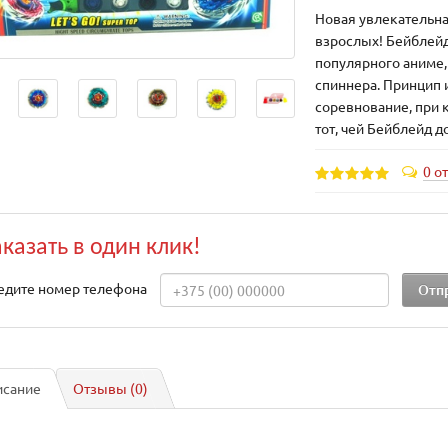
Новая увлекательна
взрослых! Бейблейд
популярного аниме,
спиннера. Принцип 
соревнование, при 
тот, чей Бейблейд 
0 о
аказать в один клик!
едите номер телефона
исание
Отзывы (0)