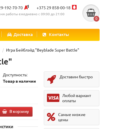
29-192-70-70
+375 29 858-00-18
мя работы ежедневно с 09:00 до 21:00
0
Доставка
Контакты
Игра Бейблэйд "Beyblade Super Battle"
le"
Доступность:
Доставим быстро
Товар в наличии
Любой вариант
оплаты
В корзину
Самые низкие
цены
истики