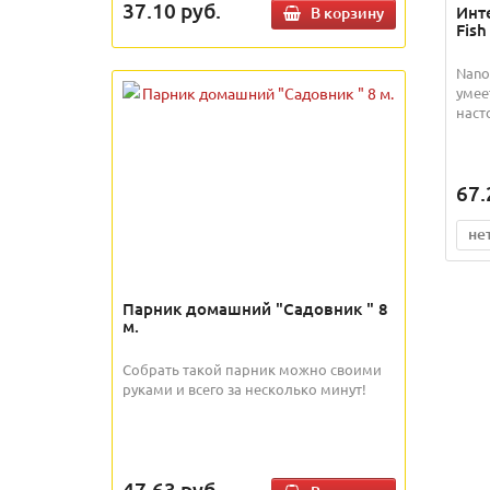
37.10
руб.
Инт
В корзину
Fish
Nano
умее
наст
67.
не
Парник домашний "Садовник " 8
м.
Собрать такой парник можно своими
руками и всего за несколько минут!
47.63
руб.