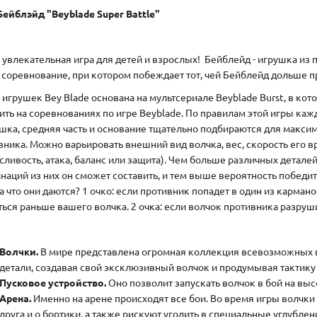
Бейблэйд "Beyblade Super Battle"
 увлекательная игра для детей и взрослых! Бейблейд - игрушка из 
- соревнование, при котором побеждает тот, чей Бейблейд дольше п
 игрушек Bey Blade основана на мультсериале Beyblade Burst, в ко
ить на соревнованиях по игре Beyblade. По правилам этой игры ка
шка, средняя часть и основание тщательно подбираются для макс
вника. Можно варьировать внешний вид волчка, вес, скорость его
сливость, атака, баланс или защита). Чем больше различных детал
наций из них он сможет составить, и тем выше вероятность победит
а что они даются? 1 очко: если противник попадет в один из кармано
ться раньше вашего волчка. 2 очка: если волчок противника разруш
Волчки.
В мире представлена огромная коллекция всевозможных в
детали, создавая свой эксклюзивный волчок и продумывая тактику
Пусковое устройство.
Оно позволит запускать волчок в бой на вы
Арена.
Именно на арене происходят все бои. Во время игры волчки 
друга и о бортики, а также рискуют угодить в специальные углубле