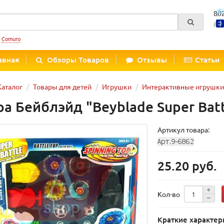
80
Вре
:
Comuro
авная
Обзоры Товаров
Отзывы
Статьи
Каталог
Товары для детей
Игрушки
Интерактивные игрушки
ра Бейблэйд "Beyblade Super Batt
Артикул товара:
25.20 руб.
Кол-во
Краткие характер