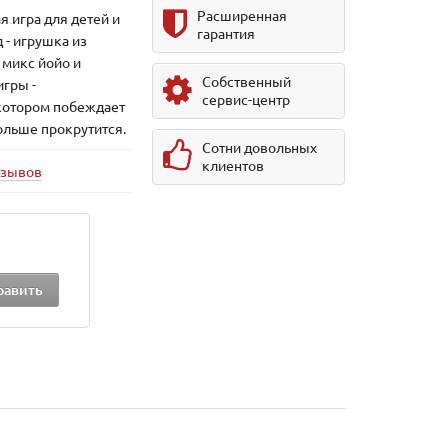
Расширенная
я игра для детей и
гарантия
 - игрушка из
 микс йойо и
Собственный
игры -
сервис-центр
котором побеждает
дольше прокрутится.
Сотни довольных
клиентов
тзывов