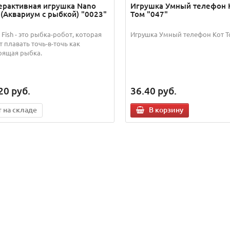
ерактивная игрушка Nano
Игрушка Умный телефон 
 (Аквариум с рыбкой) "0023"
Том "047"
 Fish - это рыбка-робот, которая
Игрушка Умный телефон Кот Т
т плавать точь-в-точь как
оящая рыбка.
20
руб.
36.40
руб.
т на складе
В корзину