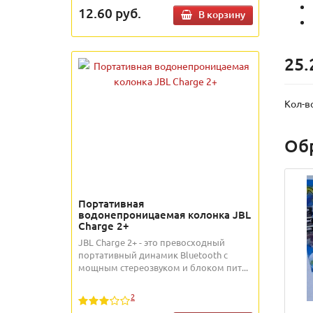
12.60
руб.
В корзину
25.
Кол-в
Об
Портативная
водонепроницаемая колонка JBL
Charge 2+
JBL Charge 2+ - это превосходный
портативный динамик Bluetooth с
мощным стереозвуком и блоком пит...
2