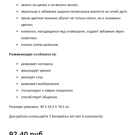
нажми на щенка и он весело залает;
зеркальце и забавные шарики-погремушка вертятся на синей дуге;
яркое цветное пианино обучит не только нотам, но и основным
цветам;
кнопочки, находящиеся над клавишами, издают забавные звуки
животных.
кнопка смены режимов.
Развивающие особенности:
развивает моторику
фокусирует зрение
ренирует слух
развивает воображение
стимулирует к новым открытиям
способствует общению.
Размеры упаковки: 44 Х 29,5 Х 18,5 см.
Для работы используйте 3 батарейки АА (нет в комплекте).
92.40 руб.