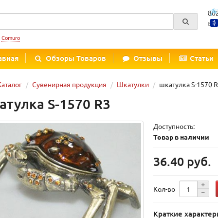
80
Вре
:
Comuro
авная
Обзоры Товаров
Отзывы
Статьи
Каталог
Сувенирная продукция
Шкатулки
шкатулка S-1570 
атулка S-1570 R3
Доступность:
Товар в наличии
36.40 руб.
Кол-во
Краткие характер