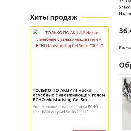
36 в к
Упаков
Издели
Хиты продаж
36.
Кол-в
Об
ТОЛЬКО ПО АКЦИИ! Носки
лечебные с увлажняющим гелем
ECHO Moisturising Gel Soc...
Увлажняющие гелевые носки ECHO
Health&Beauty Gel Socks "0021"