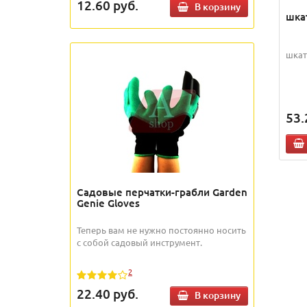
12.60
руб.
В корзину
шка
шкат
53.
Садовые перчатки-грабли Garden
Genie Gloves
Теперь вам не нужно постоянно носить
с собой садовый инструмент.
2
22.40
руб.
В корзину