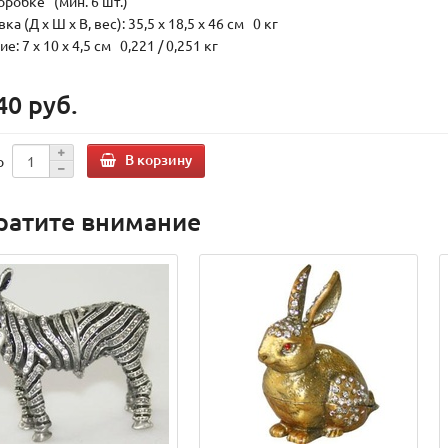
оробке (мин. 6 шт.)
ка (Д х Ш х В, вес): 35,5 x 18,5 x 46 см 0 кг
е: 7 x 10 x 4,5 см 0,221 / 0,251 кг
40 руб.
В корзину
о
ратите внимание