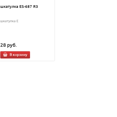
шкатулка ES-687 R3
шкатулка E
28
руб.
В корзину