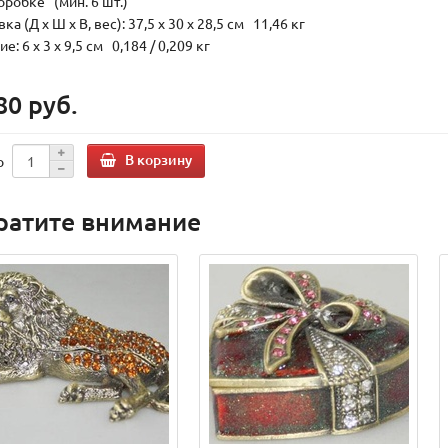
оробке (мин. 6 шт.)
ка (Д х Ш х В, вес): 37,5 x 30 x 28,5 см 11,46 кг
е: 6 x 3 x 9,5 см 0,184 / 0,209 кг
80 руб.
В корзину
о
ратите внимание