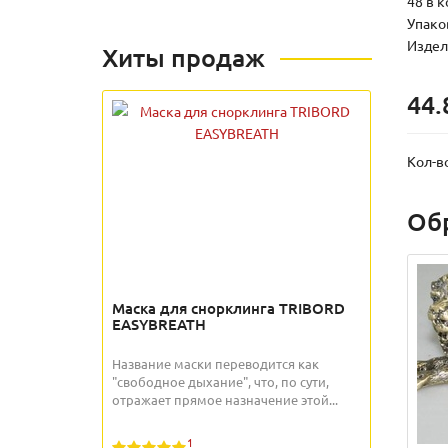
48 в к
Упаков
Издели
Хиты продаж
44.
Кол-в
Об
Маска для снорклинга TRIBORD
EASYBREATH
Название маски переводится как
"свободное дыхание", что, по сути,
отражает прямое назначение этой...
1