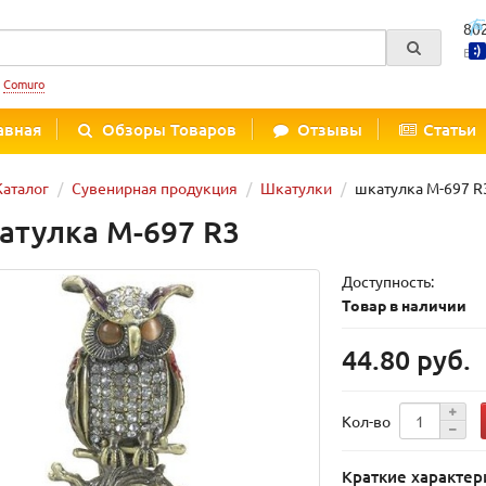
80
Вре
:
Comuro
авная
Обзоры Товаров
Отзывы
Статьи
Каталог
Сувенирная продукция
Шкатулки
шкатулка M-697 R
атулка M-697 R3
Доступность:
Товар в наличии
44.80 руб.
Кол-во
Краткие характер