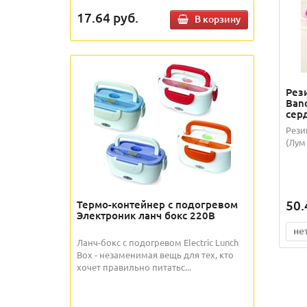
17.64
руб.
В корзину
Рез
Band
серд
Рези
(Лум
50.
Термо-контейнер с подогревом
Электроник ланч бокс 220В
не
Ланч-бокс с подогревом Electric Lunch
Box - незаменимая вещь для тех, кто
хочет правильно питатьс...