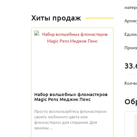
матери
Хиты продаж
Артик
Ед.из
Произв
33.
Кол-в
Набор волшебных фломастеров
Magic Pens Меджик Пенс
Об
Просто воспользуйтесь фломастером
своего любимого цвета или
фломастером для стирания. Для
замены ...