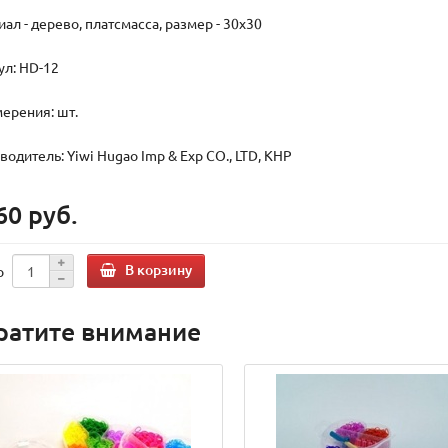
ал - дерево, платсмасса, размер - 30х30
ул: HD-12
мерения: шт.
одитель: Yiwi Hugao Imp & Exp CO., LTD, КНР
60 руб.
В корзину
о
ратите внимание