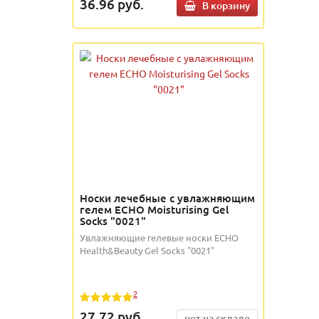
36.96
руб.
В корзину
Носки лечебные с увлажняющим
гелем ECHO Moisturising Gel
Socks "0021"
Увлажняющие гелевые носки ECHO
Health&Beauty Gel Socks "0021"
2
27.72
руб.
нет на складе