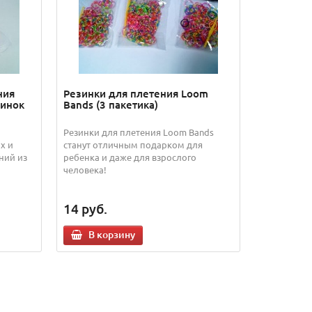
ния
Резинки для плетения Loom
зинок
Bands (3 пакетика)
Резинки для плетения Loom Bands
х и
станут отличным подарком для
ний из
ребенка и даже для взрослого
человека!
14
руб.
В корзину