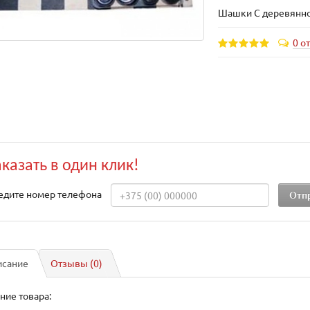
Шашки С деревянно
0 о
аказать в один клик!
едите номер телефона
исание
Отзывы (0)
ние товара: