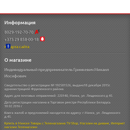
Информация
8029-192-70-70
+375 29 858-00-18
Карта сайта
О магазине
Индивидуальный предприниматель Гринкевич Михаил
Иосифович
Свидетельство о регистрации № 192581526, выдано18 декабря 2015г.
администрацией Фрунзенского района.
Адрес для почтовых отправлений: 220140, Минск, ул. Лещинского д 45.
Дата регистрации магазина в Торговом реестре Республики Беларусь
18.02.2016 г
Книга жалоб и предложений находится по адресу: г.Минск, ул. Лещинского
д.45.
Купить в Минске
Товары с Телемагазина TV-Shop
,
Магазин на диване
,
Интернет
магазин
Телемагазин