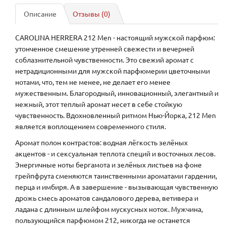
Описание
Отзывы (0)
CAROLINA HERRERA 212 Men - настоящий мужской парфюм:
утонченное смешение утренней свежести и вечерней
соблазнительной чувственности. Это свежий аромат с
нетрадиционными для мужской парфюмерии цветочными
нотами, что, тем не менее, не делает его менее
мужественным. Благородный, инновационный, элегантный и
нежный, этот теплый аромат несет в себе стойкую
чувственность. Вдохновленный ритмом Нью-Йорка, 212 Men
является воплощением современного стиля.
Аромат полон контрастов: водная лёгкость зелёных
акцентов - и сексуальная теплота специй и восточных лесов.
Энергичные ноты бергамота и зелёных листьев на фоне
грейпфрута сменяются таинственными ароматами гардении,
перца и имбиря. А в завершение - вызывающая чувственную
дрожь смесь ароматов сандалового дерева, ветивера и
ладана с длинным шлейфом мускусных ноток. Мужчина,
пользующийся парфюмом 212, никогда не останется