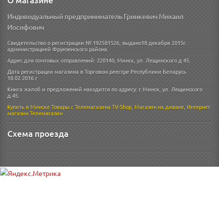
О магазине
Индивидуальный предприниматель Гринкевич Михаил
Иосифович
Свидетельство о регистрации № 192581526, выдано18 декабря 2015г.
администрацией Фрунзенского района.
Адрес для почтовых отправлений: 220140, Минск, ул. Лещинского д 45.
Дата регистрации магазина в Торговом реестре Республики Беларусь
18.02.2016 г
Книга жалоб и предложений находится по адресу: г.Минск, ул. Лещинского
д.45.
Купить в Минске
Товары с Телемагазина TV-Shop
,
Магазин на диване
,
Интернет
магазин
Телемагазин
Схема проезда