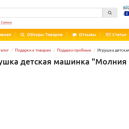
80
Вре
:
Comuro
авная
Обзоры Товаров
Отзывы
Статьи
талог
Подарки к товарам
Подарки пробные
Игрушка детска
ушка детская машинка "Молния