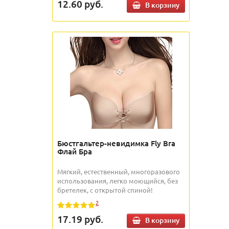
12.60
руб.
В корзину
Бюстгальтер-невидимка Fly Bra
Флай Бра
Мягкий, естественный, многоразового
использования, легко моющийся, без
бретелек, с открытой спиной!
2
17.19
руб.
В корзину