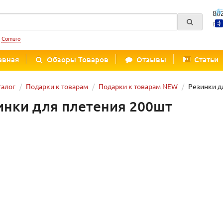
80
Вре
:
Comuro
авная
Обзоры Товаров
Отзывы
Статьи
талог
Подарки к товарам
Подарки к товарам NEW
Резинки д
инки для плетения 200шт