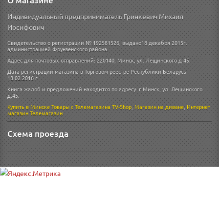
О магазине
Индивидуальный предприниматель Гринкевич Михаил
Иосифович
Свидетельство о регистрации № 192581526, выдано18 декабря 2015г.
администрацией Фрунзенского района.
Адрес для почтовых отправлений: 220140, Минск, ул. Лещинского д 45.
Дата регистрации магазина в Торговом реестре Республики Беларусь
18.02.2016 г
Книга жалоб и предложений находится по адресу: г.Минск, ул. Лещинского
д.45.
Купить в Минске
Товары с Телемагазина TV-Shop
,
Магазин на диване
,
Интернет
магазин
Телемагазин
Схема проезда