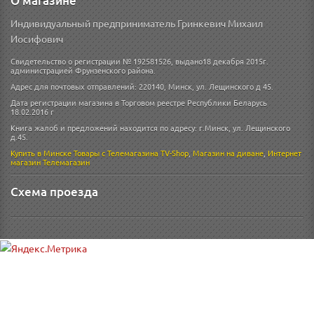
О магазине
Индивидуальный предприниматель Гринкевич Михаил
Иосифович
Свидетельство о регистрации № 192581526, выдано18 декабря 2015г.
администрацией Фрунзенского района.
Адрес для почтовых отправлений: 220140, Минск, ул. Лещинского д 45.
Дата регистрации магазина в Торговом реестре Республики Беларусь
18.02.2016 г
Книга жалоб и предложений находится по адресу: г.Минск, ул. Лещинского
д.45.
Купить в Минске
Товары с Телемагазина TV-Shop
,
Магазин на диване
,
Интернет
магазин
Телемагазин
Схема проезда