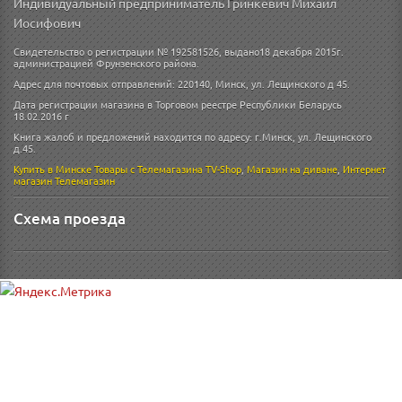
Индивидуальный предприниматель Гринкевич Михаил
Иосифович
Свидетельство о регистрации № 192581526, выдано18 декабря 2015г.
администрацией Фрунзенского района.
Адрес для почтовых отправлений: 220140, Минск, ул. Лещинского д 45.
Дата регистрации магазина в Торговом реестре Республики Беларусь
18.02.2016 г
Книга жалоб и предложений находится по адресу: г.Минск, ул. Лещинского
д.45.
Купить в Минске
Товары с Телемагазина TV-Shop
,
Магазин на диване
,
Интернет
магазин
Телемагазин
Схема проезда