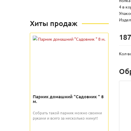
полка 
4 в к
Упаков
Издели
Хиты продаж
187
Кол-в
Об
Парник домашний "Садовник " 8
м.
Собрать такой парник можно своими
руками и всего за несколько минут!