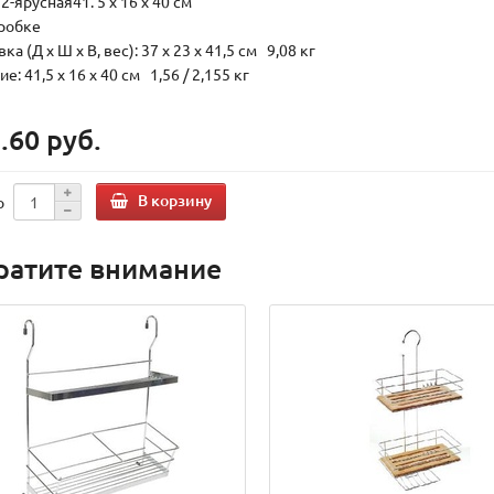
2-ярусная41. 5 x 16 x 40 см
оробке
ка (Д х Ш х В, вес): 37 x 23 x 41,5 см 9,08 кг
е: 41,5 x 16 x 40 см 1,56 / 2,155 кг
.60 руб.
В корзину
о
ратите внимание