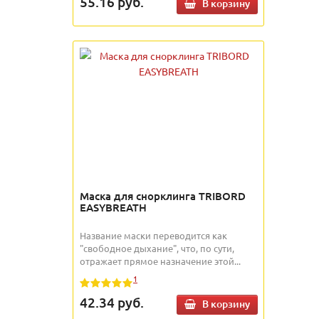
55.16
руб.
В корзину
Маска для снорклинга TRIBORD
EASYBREATH
Название маски переводится как
"свободное дыхание", что, по сути,
отражает прямое назначение этой...
1
42.34
руб.
В корзину