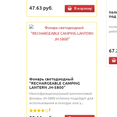
47.63
руб.
В корзину
пол
под
полк
рейл
67.
Фонарь светодиодный
"RECHARGEABLE CAMPING
LANTERN JH-5800"
Многофункциональный кемпинговый
фонарь JH-5800 отлично подойдет для
использования в походах или у...
1