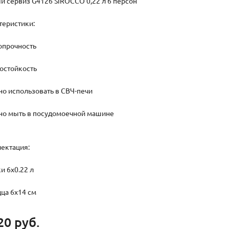
й сервиз G4126 SIROCCO 0,22 л 6 персон
теристики:
ропрочность
мостойкость
но использовать в СВЧ-печи
но мыть в посудомоечной машине
ектация:
и 6х0.22 л
дца 6х14 см
20 руб.