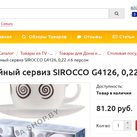
80
Вре
:
Comuro
авная
Обзоры Товаров
Отзывы
Статьи
Каталог
Товары из TV - ...
Товары для Дома и ...
Столовая посу
ный сервиз SIROCCO G4126, 0,22 л 6 персон
йный сервиз SIROCCO G4126, 0,22
Доступность:
Товар в наличии
81.20 руб.
Кол-во