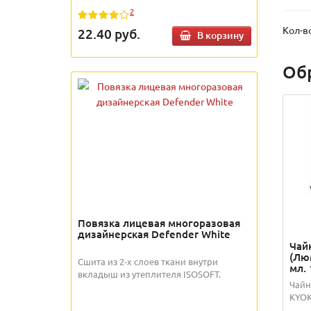
2
Кол-в
22.40
руб.
В корзину
Об
Повязка лицевая многоразовая
дизайнерская Defender White
Чай
(Лю
Сшита из 2-х слоев ткани внутри
мл. 
вкладыш из утеплителя ISOSOFT.
Чайн
KYOK