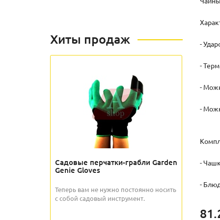
Чайны
Харак
Хиты продаж
- Уда
- Тер
- Мож
- Мож
Компл
Садовые перчатки-грабли Garden
- Чашк
Genie Gloves
- Блю
Теперь вам не нужно постоянно носить
с собой садовый инструмент.
81.