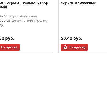
н + серьги + кольцо (набор
Серьги Жемчужные
ный)
 набор украшений станет
расным дополнением к вашему
зу.
60
руб.
50.40
руб.
В корзину
В корзину