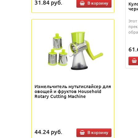
31.84
руб.
В корзину
Куло
чер
Этот
прек
обра
61.
Измельчитель мутьтислайсер для
овощей и фруктов Household
Rotary Cutting Machine
44.24
руб.
В корзину