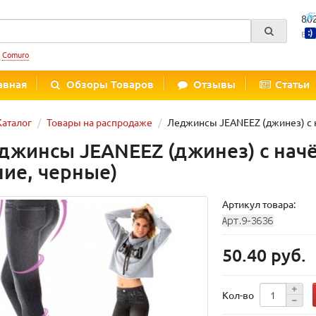
80
Вре
:
Comuro
авная
Обзоры Товаров
Отзывы
Статьи
Каталог
Товары на распродаже
Леджинсы JEANEEZ (джинез) с н
джинсы JEANEEZ (джинез) с начёс
ние, черные)
Артикул товара:
50.40 руб.
Кол-во