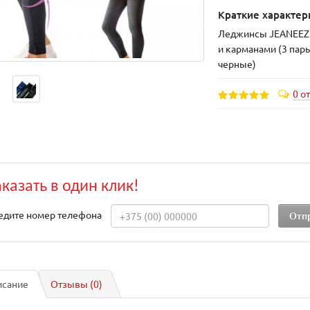
Краткие характер
Леджинсы JEANEEZ 
и карманами (3 пары
черные)
0 о
аказать в один клик!
едите номер телефона
исание
Отзывы (0)