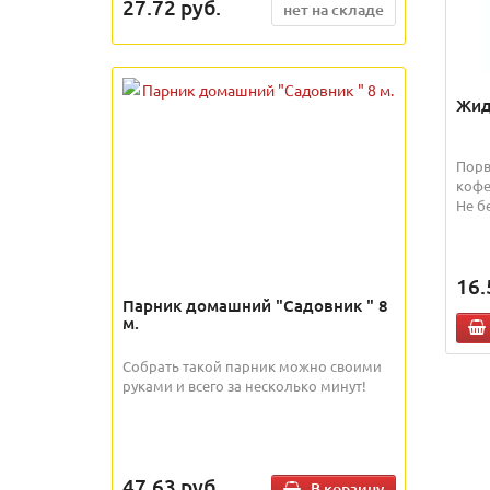
27.72
руб.
нет на складе
Жид
Порв
кофе
Не б
16.
Парник домашний "Садовник " 8
м.
Собрать такой парник можно своими
руками и всего за несколько минут!
47.63
руб.
В корзину