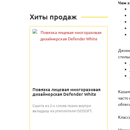
Чем х
Хиты продаж
Джинс
стиль
Повязка лицевая многоразовая
Казал
дизайнерская Defender White
часто
обтяг
Сшита из 2-х слоев ткани внутри
вкладыш из утеплителя ISOSOFT.
Класс
Можно