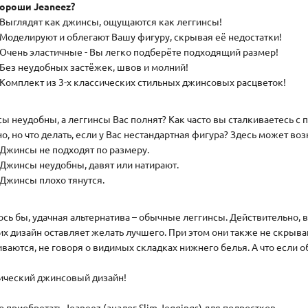
ороши Jeaneez?
Выглядят как джинсы, ощущаются как леггинсы!
Моделируют и облегают Вашу фигуру, скрывая её недостатки!
Очень эластичные - Вы легко подберёте подходящий размер!
Без неудобных застёжек, швов и молний!
Комплект из 3-х классических стильных джинсовых расцветок!
ы неудобны, а леггинсы Вас полнят? Как часто вы сталкиваетесь 
но, но что делать, если у Вас нестандартная фигура? Здесь может во
Джинсы не подходят по размеру.
Джинсы неудобны, давят или натирают.
Джинсы плохо тянутся.
ось бы, удачная альтернатива – обычные леггинсы. Действительно, 
 их дизайн оставляет желать лучшего. При этом они также не скры
иваются, не говоря о видимых складках нижнего белья. А что если
ический джинсовый дизайн!
 приобретать Jeaneez (аналог Slim Jeggings) для подростков.