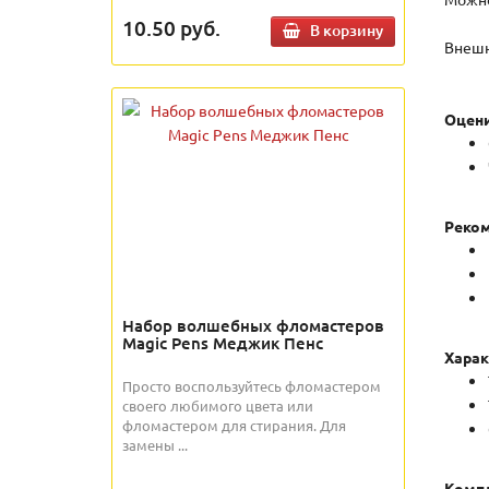
10.50
руб.
В корзину
Внешн
Оцени
Реком
Набор волшебных фломастеров
Magic Pens Меджик Пенс
Харак
Просто воспользуйтесь фломастером
своего любимого цвета или
фломастером для стирания. Для
замены ...
Компл