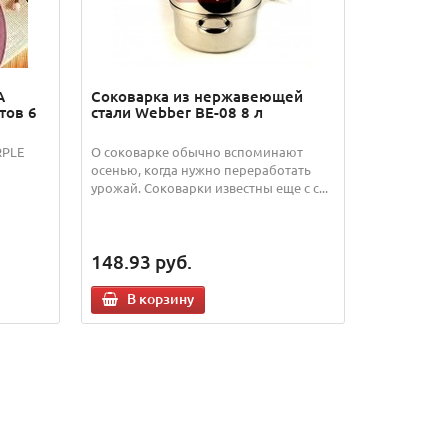
A
Соковарка из нержавеющей
тов 6
стали Webber BE-08 8 л
RPLE
О соковарке обычно вспоминают
осенью, когда нужно переработать
урожай. Соковарки известны еще с с...
148.93
руб.
В корзину