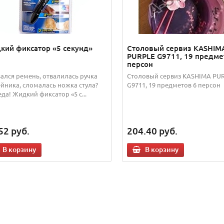
кий фиксатор «5 секунд»
Столовый сервиз KASHIM
PURPLE G9711, 19 предме
персон
ался ремень, отвалилась ручка
Столовый сервиз KASHIMA PU
йника, сломалась ножка стула?
G9711, 19 предметов 6 персон
еда! Жидкий фиксатор «5 с...
52
руб.
204.40
руб.
В корзину
В корзину