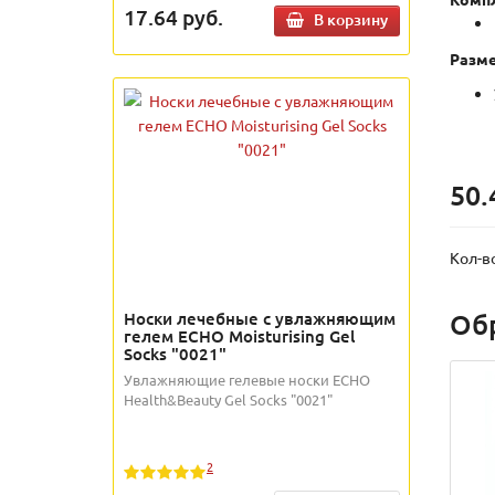
17.64
руб.
В корзину
Разме
50.
Кол-в
Об
Носки лечебные с увлажняющим
гелем ECHO Moisturising Gel
Socks "0021"
Увлажняющие гелевые носки ECHO
Health&Beauty Gel Socks "0021"
2