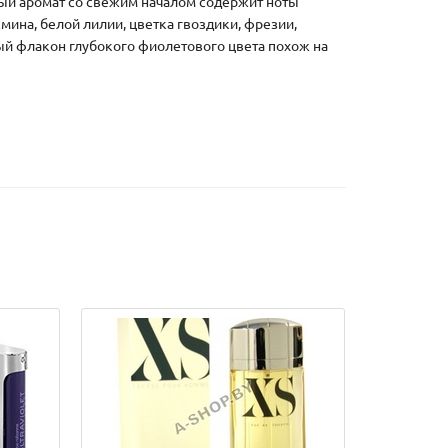
ый аромат со свежим началом содержит ноты
мина, белой лилии, цветка гвоздики, фрезии,
ный флакон глубокого фиолетового цвета похож на