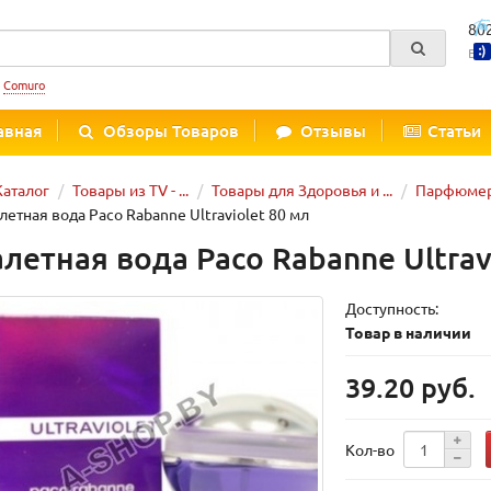
80
Вре
:
Comuro
авная
Обзоры Товаров
Отзывы
Статьи
Каталог
Товары из TV - ...
Товары для Здоровья и ...
Парфюмер
летная вода Paco Rabanne Ultraviolet 80 мл
алетная вода Paco Rabanne Ultrav
Доступность:
Товар в наличии
39.20 руб.
Кол-во