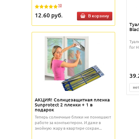
10
12.60
руб.
В корзину
Туа
Blac
Туал
for 
39.
не
АКЦИЯ! Солнцезащитная пленка
Sunprotect 2 пленки + 1 в
подарок
Теперь солнечные блики не помешают
работе за компьютером. И даже в
знойную жару в квартире сохран...