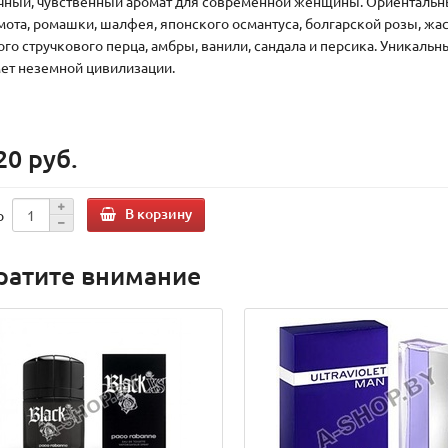
чный, чувственный аромат для современной женщины. Ориентальн
мота, ромашки, шалфея, японского османтуса, болгарской розы, жас
ого стручкового перца, амбры, ванили, сандала и персика. Уникаль
ет неземной цивилизации.
20 руб.
В корзину
о
ратите внимание