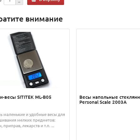
ратите внимание
и-весы SITITEK ML-B05
Весы напольные стеклян
Personal Scale 2003A
ь маленькие и удобные весы для
шивания мелких предметов:
, приправ, лекарств и т.п. ...