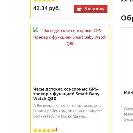
42.34
руб.
В корзину
Об
Часы детские сенсорные GPS-
Мин
трекер с функцией Smart Baby
Watch Q80
А Вы всегда знаете, что происходит с
Очен
Вашим ребёнком, пока он не рядом?
взве
Волнуетесь ли Вы, когда ма...
бусин
1