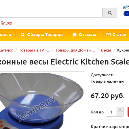
80
Вре
:
Comuro
авная
Обзоры Товаров
Отзывы
Статьи
Каталог
Товары из TV - ...
Товары для Дома и ...
Весы
Кухонн
хонные весы Electric Kitchen Scal
Доступность:
Товар в наличии
67.20 руб.
Кол-во
Краткие характер