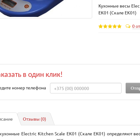
Кухонные весы Elect
EK01 (Скале ЕК01)
0 о
аказать в один клик!
едите номер телефона
исание
Отзывы (0)
кухонные Electric Kitchen Scale EK01 (Скале ЕК01) определяют ве