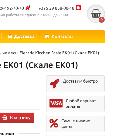
29-192-70-70
+375 29 858-00-18
мя работы ежедневно с 09:00 до 21:00
0
Доставка
Контакты
ые весы Electric Kitchen Scale EK01 (Скале ЕК01)
e EK01 (Скале ЕК01)
Доставим быстро
Любой вариант
оплаты
В корзину
Самые низкие
цены
истики