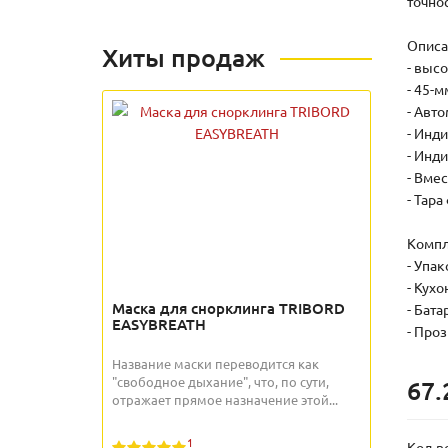
точно
Описан
Хиты продаж
- выс
- 45-
- Авт
- Инд
- Инд
- Вмес
- Тар
Компл
- Упа
- Кух
Маска для снорклинга TRIBORD
- Бата
EASYBREATH
- Про
Название маски переводится как
"свободное дыхание", что, по сути,
67.
отражает прямое назначение этой...
1
Кол-в