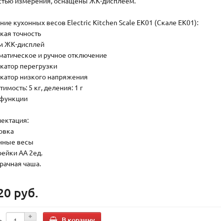
стью измерения, оснащены ЖК-дисплеем.
ие кухонных весов Electric Kitchen Scale EK01 (Скале ЕК01):
окая точность
мм ЖК-дисплей
оматическое и ручное отключение
икатор перегрузки
икатор низкого напряжения
тимость: 5 кг, деления: 1 г
а функции
ектация:
ковка
онные весы
рейки АА 2ед.
зрачная чаша.
20 руб.
В корзину
о