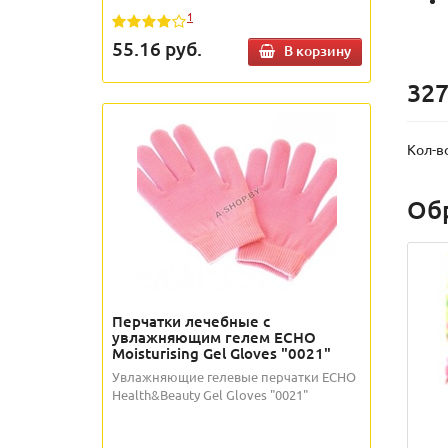
1
55.16
руб.
В корзину
327
Кол-в
Об
Перчатки лечебные с
увлажняющим гелем ECHO
Moisturising Gel Gloves "0021"
Увлажняющие гелевые перчатки ECHO
Health&Beauty Gel Gloves "0021"