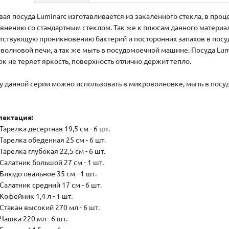
вая посуда Luminarc изготавливается из закаленного стекла, в проц
авнению со стандартным стеклом. Так же к плюсам данного материа
тствующую проникновению бактерий и посторонних запахов в посуд
волновой печи, а так же мыть в посудомоечной машине. Посуда Lum
ок не теряет яркость, поверхность отлично держит тепло.
у данной серии можно использовать в микроволновке, мыть в пос
ектация:
Тарелка десертная 19,5 см - 6 шт.
Тарелка обеденная 25 см - 6 шт.
Тарелка глубокая 22,5 см - 6 шт.
Салатник большой 27 см - 1 шт.
Блюдо овальное 35 см - 1 шт.
Салатник средний 17 см - 6 шт.
Кофейник 1,4 л - 1 шт.
Стакан высокий 270 мл - 6 шт.
Чашка 220 мл - 6 шт.