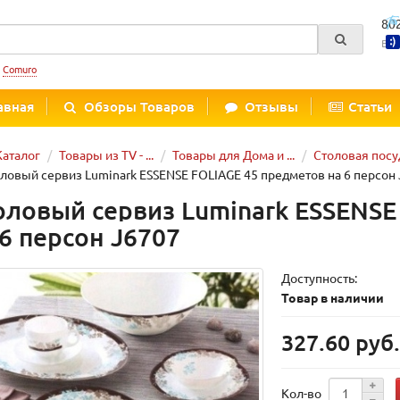
80
Вре
:
Comuro
авная
Обзоры Товаров
Отзывы
Статьи
Каталог
Товары из TV - ...
Товары для Дома и ...
Столовая посу
ловый сервиз Luminark ESSENSE FOLIAGE 45 предметов на 6 персон
оловый сервиз Luminark ESSENSE
 6 персон J6707
Доступность:
Товар в наличии
327.60 руб
Кол-во