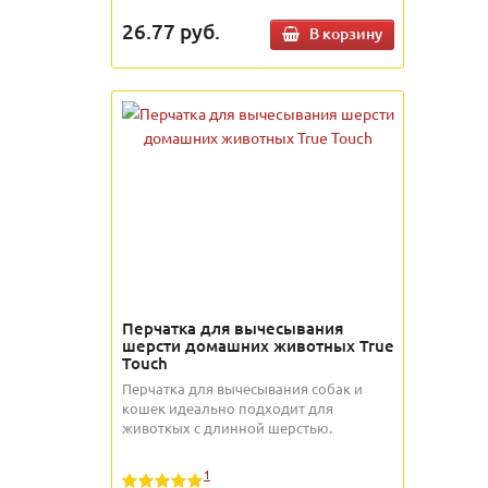
26.77
руб.
В корзину
Перчатка для вычесывания
шерсти домашних животных True
Touch
Перчатка для вычесывания собак и
кошек идеально подходит для
животкых с длинной шерстью.
1