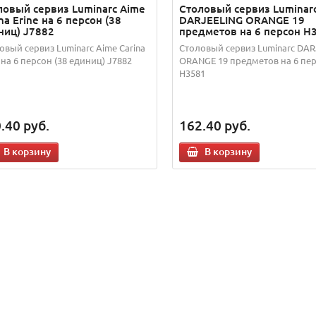
ловый сервиз Luminarc Aime
Столовый сервиз Luminar
na Erine на 6 персон (38
DARJEELING ORANGE 19
ниц) J7882
предметов на 6 персон H
овый сервиз Luminarc Aime Carina
Столовый сервиз Luminarc DA
e на 6 персон (38 единиц) J7882
ORANGE 19 предметов на 6 пе
H3581
.40
руб.
162.40
руб.
В корзину
В корзину