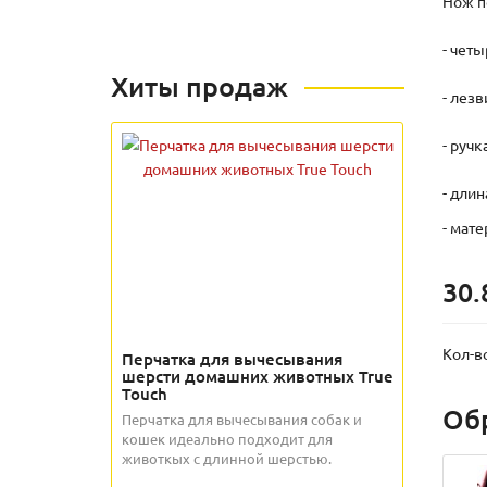
Нож п
- четы
Хиты продаж
- лез
- руч
- длин
- мат
30.
Кол-в
Перчатка для вычесывания
шерсти домашних животных True
Touch
Об
Перчатка для вычесывания собак и
кошек идеально подходит для
животкых с длинной шерстью.