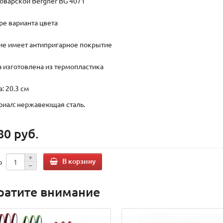
оварской Bergner BG 4071
ре варианта цвета
вие имеет антипригарное покрытие
ка изготовлена из термопластика
а: 20.3 см
ериал: нержавеющая сталь.
80 руб.
В корзину
о
ратите внимание