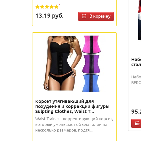
1
13.19
руб.
В корзину
Наб
ста
Набо
BERG
Корсет утягивающий для
похудения и коррекции фигуры
95.
Sulpting Clothes, Waist T...
Waist Trainer – корректирующий корсет,
который уменьшает объем талии на
несколько размеров, подтя...