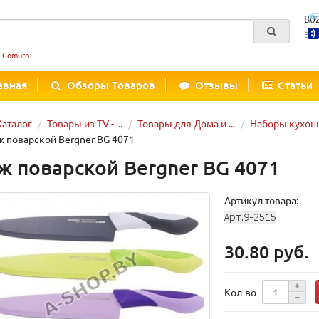
80
Вре
:
Comuro
авная
Обзоры Товаров
Отзывы
Статьи
Каталог
Товары из TV - ...
Товары для Дома и ...
Наборы кухон
 поварской Bergner BG 4071
ж поварской Bergner BG 4071
Артикул товара:
30.80 руб.
Кол-во