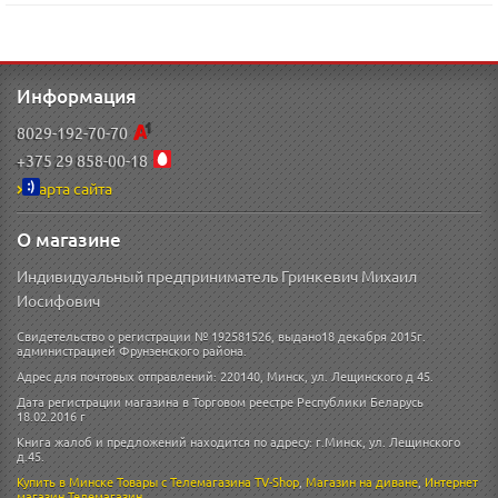
Информация
8029-192-70-70
+375 29 858-00-18
Карта сайта
О магазине
Индивидуальный предприниматель Гринкевич Михаил
Иосифович
Свидетельство о регистрации № 192581526, выдано18 декабря 2015г.
администрацией Фрунзенского района.
Адрес для почтовых отправлений: 220140, Минск, ул. Лещинского д 45.
Дата регистрации магазина в Торговом реестре Республики Беларусь
18.02.2016 г
Книга жалоб и предложений находится по адресу: г.Минск, ул. Лещинского
д.45.
Купить в Минске
Товары с Телемагазина TV-Shop
,
Магазин на диване
,
Интернет
магазин
Телемагазин