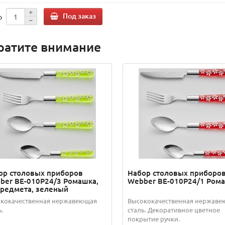
Под заказ
о
ратите внимание
ор столовых приборов
Набор столовых приборо
ber BE-010P24/3 Ромашка,
Webber BE-010P24/1 Ром
предмета, зеленый
кокачественная нержавеющая
Высококачественная нержав
.
сталь. Декоративное цветное
покрытие ручки.