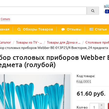
80
Вре
:
Comuro
авная
Обзоры Товаров
Отзывы
Статьи
Каталог
Товары из TV - ...
Товары для Дома и ...
Столовые при
ор столовых приборов Webber BE-013P25/4 Виктория, 24 предмета 
бор столовых приборов Webber B
едмета (голубой)
Код товара:
61.60 руб.
Кол-во