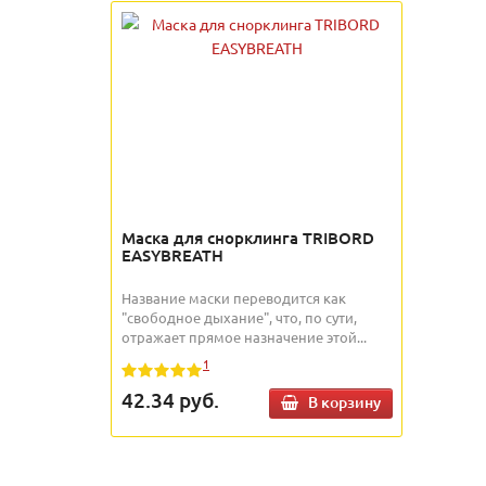
Маска для снорклинга TRIBORD
EASYBREATH
Название маски переводится как
"свободное дыхание", что, по сути,
отражает прямое назначение этой...
1
42.34
руб.
В корзину