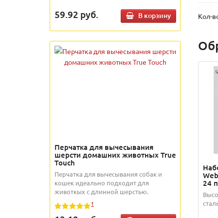
59.92
руб.
В корзину
Кол-в
Об
Перчатка для вычесывания
шерсти домашних животных True
Touch
Наб
Перчатка для вычесывания собак и
Web
24 
кошек идеально подходит для
животкых с длинной шерстью.
Высо
сталь
1