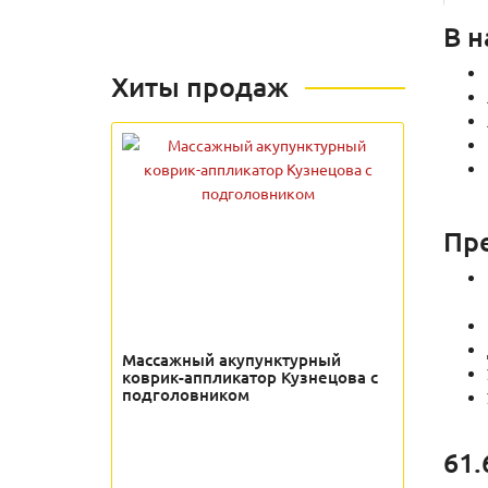
В н
Хиты продаж
Пр
Массажный акупунктурный
коврик-аппликатор Кузнецова с
подголовником
61.