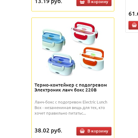
13.19
руб.
В корзину
61.
Термо-контейнер с подогревом
Электроник ланч бокс 220В
Ланч-бокс с подогревом Electric Lunch
Box - незаменимая вещь для тех, кто
хочет правильно питатьс...
38.02
руб.
В корзину